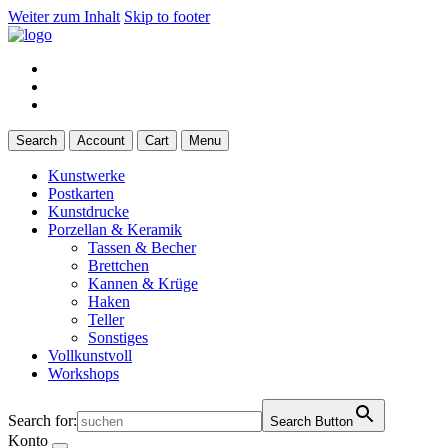
Weiter zum Inhalt
Skip to footer
Search
Account
Cart
Menu
Kunstwerke
Postkarten
Kunstdrucke
Porzellan & Keramik
Tassen & Becher
Brettchen
Kannen & Krüge
Haken
Teller
Sonstiges
Vollkunstvoll
Workshops
Search for:
Search Button
Konto