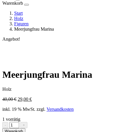
Warenkorb
Start
Holz
Figuren
Meerjungfrau Marina
Angebot!
Meerjungfrau Marina
Holz
Ursprünglicher
Aktueller
40,00
€
29,00
€
Preis
Preis
inkl. 19 % MwSt.
zzgl.
Versandkosten
war:
ist:
40,00 €
29,00 €.
1 vorrätig
Meerjungfrau
-
+
Marina
Warenkorb