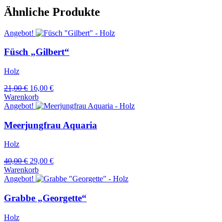
Ähnliche Produkte
Angebot!
Füsch „Gilbert“
Holz
Ursprünglicher
Aktueller
21,00
€
16,00
€
Preis
Preis
Warenkorb
war:
ist:
Angebot!
21,00 €
16,00 €.
Meerjungfrau Aquaria
Holz
Ursprünglicher
Aktueller
40,00
€
29,00
€
Preis
Preis
Warenkorb
war:
ist:
Angebot!
40,00 €
29,00 €.
Grabbe „Georgette“
Holz