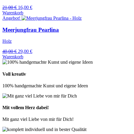
Ursprünglicher
Aktueller
21,00
€
16,00
€
Preis
Preis
Warenkorb
war:
ist:
Angebot!
21,00 €
16,00 €.
Meerjungfrau Pearlina
Holz
Ursprünglicher
Aktueller
40,00
€
29,00
€
Preis
Preis
Warenkorb
war:
ist:
40,00 €
29,00 €.
Voll kreativ
100% handgemachte Kunst und eigene Ideen
Mit vollem Herz dabei!
Mit ganz viel Liebe von mir für Dich!