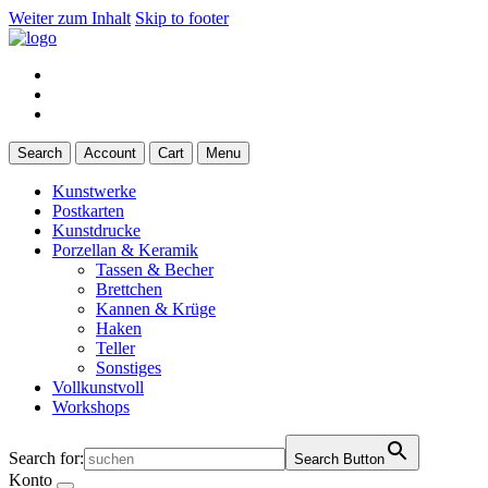
Weiter zum Inhalt
Skip to footer
Search
Account
Cart
Menu
Kunstwerke
Postkarten
Kunstdrucke
Porzellan & Keramik
Tassen & Becher
Brettchen
Kannen & Krüge
Haken
Teller
Sonstiges
Vollkunstvoll
Workshops
Search for:
Search Button
Konto