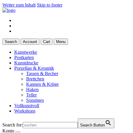
Weiter zum Inhalt
Skip to footer
Search
Account
Cart
Menu
Kunstwerke
Postkarten
Kunstdrucke
Porzellan & Keramik
Tassen & Becher
Brettchen
Kannen & Krüge
Haken
Teller
Sonstiges
Vollkunstvoll
Workshops
Search for:
Search Button
Konto