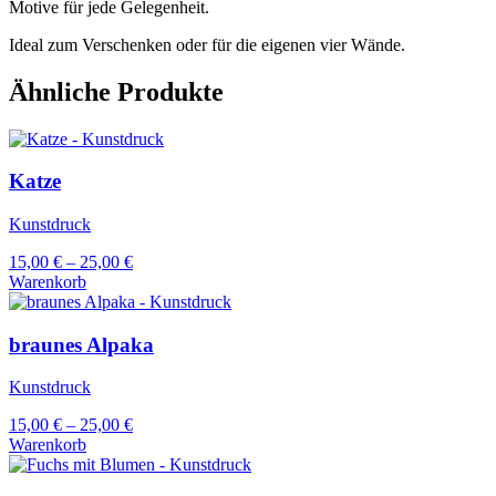
Motive für jede Gelegenheit.
Ideal zum Verschenken oder für die eigenen vier Wände.
Ähnliche Produkte
Katze
Kunstdruck
15,00
€
–
25,00
€
Warenkorb
Dieses
Produkt
weist
braunes Alpaka
mehrere
Varianten
Kunstdruck
auf.
Die
15,00
€
–
25,00
€
Optionen
Warenkorb
können
Dieses
auf
Produkt