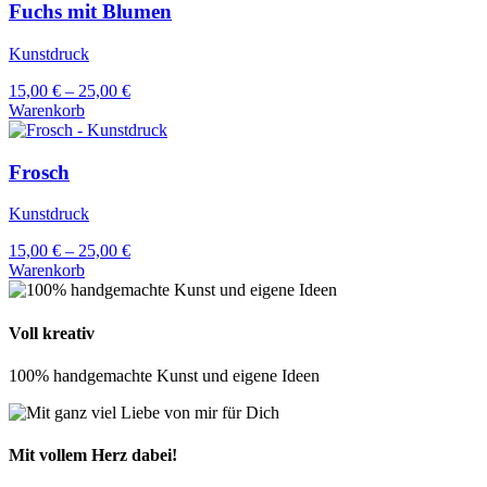
der
weist
Fuchs mit Blumen
Produktseite
mehrere
gewählt
Varianten
Kunstdruck
werden
auf.
Die
15,00
€
–
25,00
€
Optionen
Warenkorb
können
Dieses
auf
Produkt
der
weist
Frosch
Produktseite
mehrere
gewählt
Varianten
Kunstdruck
werden
auf.
Die
15,00
€
–
25,00
€
Optionen
Warenkorb
können
Dieses
auf
Produkt
der
weist
Voll kreativ
Produktseite
mehrere
gewählt
Varianten
100% handgemachte Kunst und eigene Ideen
werden
auf.
Die
Optionen
können
Mit vollem Herz dabei!
auf
der