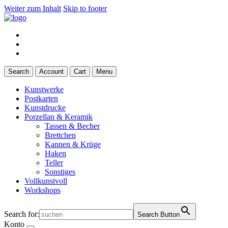
Weiter zum Inhalt
Skip to footer
Search
Account
Cart
Menu
Kunstwerke
Postkarten
Kunstdrucke
Porzellan & Keramik
Tassen & Becher
Brettchen
Kannen & Krüge
Haken
Teller
Sonstiges
Vollkunstvoll
Workshops
Search for:
Search Button
Konto