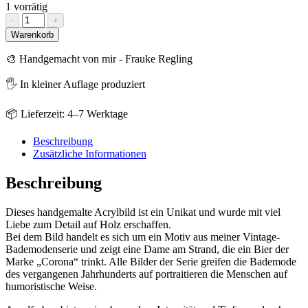
1 vorrätig
Original
-
+
-
Warenkorb
Retro
"Bessere
🎨 Handgemacht von mir - Frauke Regling
Zeiten"
Menge
🖐️ In kleiner Auflage produziert
📦 Lieferzeit: 4–7 Werktage
Beschreibung
Zusätzliche Informationen
Beschreibung
Dieses handgemalte Acrylbild ist ein Unikat und wurde mit viel
Liebe zum Detail auf Holz erschaffen.
Bei dem Bild handelt es sich um ein Motiv aus meiner Vintage-
Bademodenserie und zeigt eine Dame am Strand, die ein Bier der
Marke „Corona“ trinkt. Alle Bilder der Serie greifen die Bademode
des vergangenen Jahrhunderts auf portraitieren die Menschen auf
humoristische Weise.