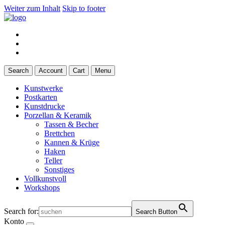
Weiter zum Inhalt
Skip to footer
Search
Account
Cart
Menu
Kunstwerke
Postkarten
Kunstdrucke
Porzellan & Keramik
Tassen & Becher
Brettchen
Kannen & Krüge
Haken
Teller
Sonstiges
Vollkunstvoll
Workshops
Search for:
Search Button
Konto