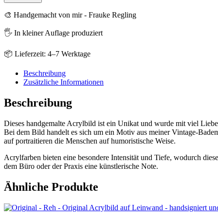
Retro
"Wind
🎨 Handgemacht von mir - Frauke Regling
im
Haar"
🖐️ In kleiner Auflage produziert
Menge
📦 Lieferzeit: 4–7 Werktage
Beschreibung
Zusätzliche Informationen
Beschreibung
Dieses handgemalte Acrylbild ist ein Unikat und wurde mit viel Liebe
Bei dem Bild handelt es sich um ein Motiv aus meiner Vintage-Badem
auf portraitieren die Menschen auf humoristische Weise.
Acrylfarben bieten eine besondere Intensität und Tiefe, wodurch die
dem Büro oder der Praxis eine künstlerische Note.
Ähnliche Produkte