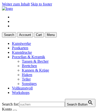
Weiter zum Inhalt
Skip to footer
Search
Account
Cart
Menu
Kunstwerke
Postkarten
Kunstdrucke
Porzellan & Keramik
Tassen & Becher
Brettchen
Kannen & Krüge
Haken
Teller
Sonstiges
Vollkunstvoll
Workshops
Search for:
Search Button
Konto