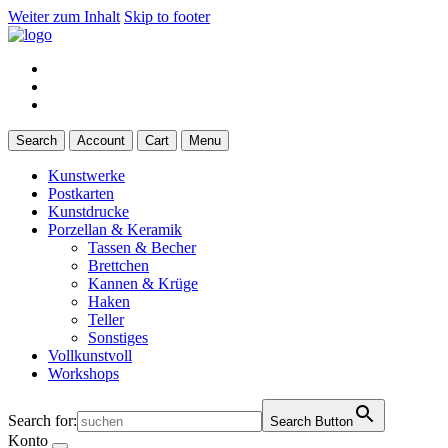
Weiter zum Inhalt
Skip to footer
Search
Account
Cart
Menu
Kunstwerke
Postkarten
Kunstdrucke
Porzellan & Keramik
Tassen & Becher
Brettchen
Kannen & Krüge
Haken
Teller
Sonstiges
Vollkunstvoll
Workshops
Search for:
Search Button
Konto