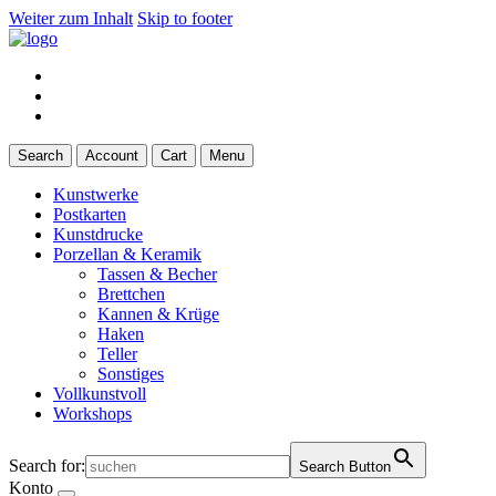
Weiter zum Inhalt
Skip to footer
Search
Account
Cart
Menu
Kunstwerke
Postkarten
Kunstdrucke
Porzellan & Keramik
Tassen & Becher
Brettchen
Kannen & Krüge
Haken
Teller
Sonstiges
Vollkunstvoll
Workshops
Search for:
Search Button
Konto