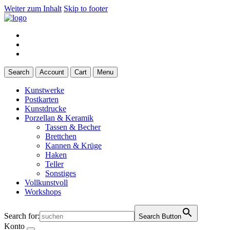
Weiter zum Inhalt
Skip to footer
Search
Account
Cart
Menu
Kunstwerke
Postkarten
Kunstdrucke
Porzellan & Keramik
Tassen & Becher
Brettchen
Kannen & Krüge
Haken
Teller
Sonstiges
Vollkunstvoll
Workshops
Search for:
Search Button
Konto