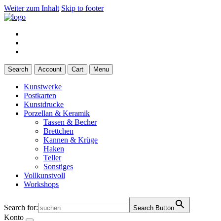
Weiter zum Inhalt
Skip to footer
Search
Account
Cart
Menu
Kunstwerke
Postkarten
Kunstdrucke
Porzellan & Keramik
Tassen & Becher
Brettchen
Kannen & Krüge
Haken
Teller
Sonstiges
Vollkunstvoll
Workshops
Search for:
Search Button
Konto