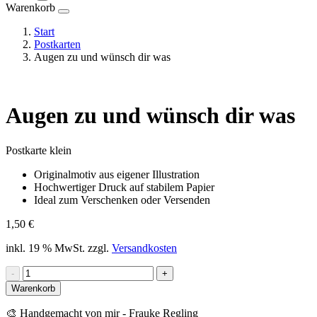
Warenkorb
Start
Postkarten
Augen zu und wünsch dir was
Augen zu und wünsch dir was
Postkarte klein
Originalmotiv aus eigener Illustration
Hochwertiger Druck auf stabilem Papier
Ideal zum Verschenken oder Versenden
1,50
€
inkl. 19 % MwSt.
zzgl.
Versandkosten
Augen
-
+
zu
Warenkorb
und
wünsch
🎨 Handgemacht von mir - Frauke Regling