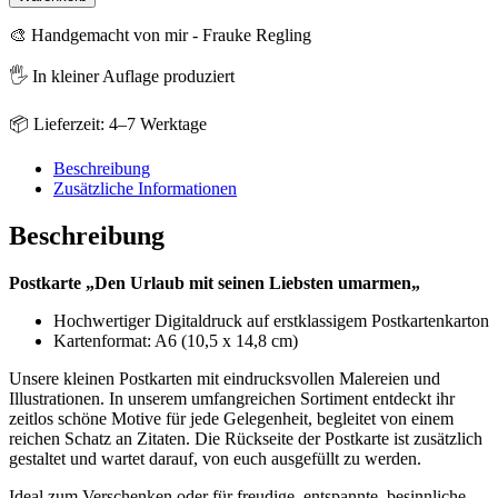
mit
seinen
🎨 Handgemacht von mir - Frauke Regling
Liebsten
umarmen
🖐️ In kleiner Auflage produziert
Menge
📦 Lieferzeit: 4–7 Werktage
Beschreibung
Zusätzliche Informationen
Beschreibung
Postkarte „Den Urlaub mit seinen Liebsten umarmen„
Hochwertiger Digitaldruck auf erstklassigem Postkartenkarton
Kartenformat: A6 (10,5 x 14,8 cm)
Unsere kleinen Postkarten mit eindrucksvollen Malereien und
Illustrationen. In unserem umfangreichen Sortiment entdeckt ihr
zeitlos schöne Motive für jede Gelegenheit, begleitet von einem
reichen Schatz an Zitaten. Die Rückseite der Postkarte ist zusätzlich
gestaltet und wartet darauf, von euch ausgefüllt zu werden.
Ideal zum Verschenken oder für freudige, entspannte, besinnliche