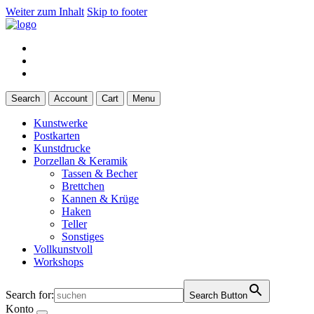
Weiter zum Inhalt
Skip to footer
Search
Account
Cart
Menu
Kunstwerke
Postkarten
Kunstdrucke
Porzellan & Keramik
Tassen & Becher
Brettchen
Kannen & Krüge
Haken
Teller
Sonstiges
Vollkunstvoll
Workshops
Search for:
Search Button
Konto