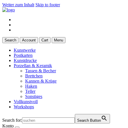
Weiter zum Inhalt
Skip to footer
Search
Account
Cart
Menu
Kunstwerke
Postkarten
Kunstdrucke
Porzellan & Keramik
Tassen & Becher
Brettchen
Kannen & Krüge
Haken
Teller
Sonstiges
Vollkunstvoll
Workshops
Search for:
Search Button
Konto