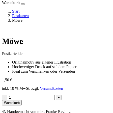
Warenkorb
Start
Postkarten
Möwe
Möwe
Postkarte klein
Originalmotiv aus eigener Illustration
Hochwertiger Druck auf stabilem Papier
Ideal zum Verschenken oder Versenden
1,50
€
inkl. 19 % MwSt.
zzgl.
Versandkosten
Möwe
-
+
Menge
Warenkorb
🎨 Handgemacht von mir - Frauke Regling