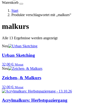
Warenkorb
Start
Produkte verschlagwortet mit „malkurs“
malkurs
Nach
Alle 13 Ergebnisse werden angezeigt
Preis
Neu
sortiert:
aufsteigend
Urban Sketching
32,00
€
/ Monat
Neu
Zeichen- & Malkurs
32,00
€
/ Monat
Acrylmalkurs: Herbstspaziergang