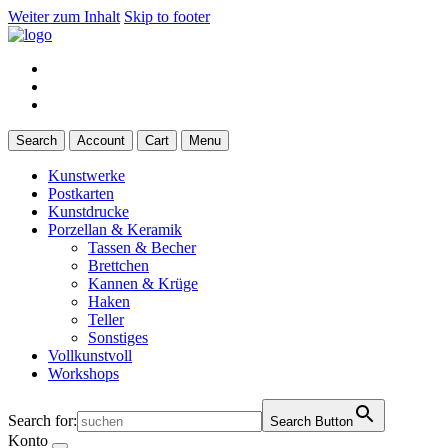
Weiter zum Inhalt
Skip to footer
Search
Account
Cart
Menu
Kunstwerke
Postkarten
Kunstdrucke
Porzellan & Keramik
Tassen & Becher
Brettchen
Kannen & Krüge
Haken
Teller
Sonstiges
Vollkunstvoll
Workshops
Search for:
Search Button
Konto