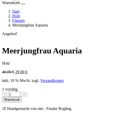
Warenkorb
Start
Holz
Figuren
Meerjungfrau Aquaria
Angebot!
Meerjungfrau Aquaria
Holz
Ursprünglicher
Aktueller
40,00
€
29,00
€
Preis
Preis
inkl. 19 % MwSt.
zzgl.
Versandkosten
war:
ist:
40,00 €
29,00 €.
1 vorrätig
Meerjungfrau
-
+
Aquaria
Warenkorb
Menge
🎨 Handgemacht von mir - Frauke Regling