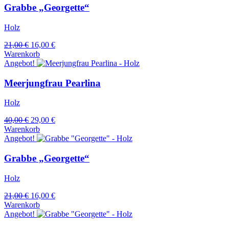
Grabbe „Georgette“
Holz
Ursprünglicher
Aktueller
21,00
€
16,00
€
Preis
Preis
Warenkorb
war:
ist:
Angebot!
21,00 €
16,00 €.
Meerjungfrau Pearlina
Holz
Ursprünglicher
Aktueller
40,00
€
29,00
€
Preis
Preis
Warenkorb
war:
ist:
Angebot!
40,00 €
29,00 €.
Grabbe „Georgette“
Holz
Ursprünglicher
Aktueller
21,00
€
16,00
€
Preis
Preis
Warenkorb
war:
ist:
Angebot!
21,00 €
16,00 €.