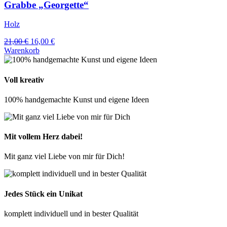
Grabbe „Georgette“
Holz
Ursprünglicher
Aktueller
21,00
€
16,00
€
Preis
Preis
Warenkorb
war:
ist:
21,00 €
16,00 €.
Voll kreativ
100% handgemachte Kunst und eigene Ideen
Mit vollem Herz dabei!
Mit ganz viel Liebe von mir für Dich!
Jedes Stück ein Unikat
komplett individuell und in bester Qualität