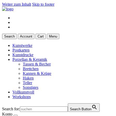
Weiter zum Inhalt
Skip to footer
Search
Account
Cart
Menu
Kunstwerke
Postkarten
Kunstdrucke
Porzellan & Keramik
Tassen & Becher
Brettchen
Kannen & Krüge
Haken
Teller
Sonstiges
Vollkunstvoll
Workshops
Search for:
Search Button
Konto