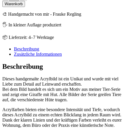
-
Warenkorb
Giraffe
Menge
🎨 Handgemacht von mir - Frauke Regling
🖐️ In kleiner Auflage produziert
📦 Lieferzeit: 4–7 Werktage
Beschreibung
Zusätzliche Informationen
Beschreibung
Dieses handgemalte Acrylbild ist ein Unikat und wurde mit viel
Liebe zum Detail auf Leinwand erschaffen.
Bei dem Bild handelt es sich um ein Motiv aus meiner Tier-Serie
und zeigt eine Giraffe mit Hut. Alle Bilder der Serie greifen Tiere
auf, die verschiedenste Hüte tragen.
Acrylfarben bieten eine besondere Intensität und Tiefe, wodurch
dieses Acrylbild zu einem echten Blickfang in jedem Raum wird.
Dank der klaren Linien und der kräftigen Farben verleiht es eurer
Wohnung, dem Büro oder der Praxis eine künstlerische Note.