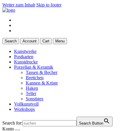
Weiter zum Inhalt
Skip to footer
Search
Account
Cart
Menu
Kunstwerke
Postkarten
Kunstdrucke
Porzellan & Keramik
Tassen & Becher
Brettchen
Kannen & Krüge
Haken
Teller
Sonstiges
Vollkunstvoll
Workshops
Search for:
Search Button
Konto