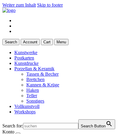
Weiter zum Inhalt
Skip to footer
Search
Account
Cart
Menu
Kunstwerke
Postkarten
Kunstdrucke
Porzellan & Keramik
Tassen & Becher
Brettchen
Kannen & Krüge
Haken
Teller
Sonstiges
Vollkunstvoll
Workshops
Search for:
Search Button
Konto