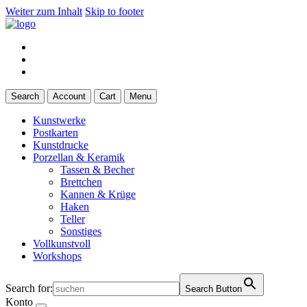
Weiter zum Inhalt
Skip to footer
Search
Account
Cart
Menu
Kunstwerke
Postkarten
Kunstdrucke
Porzellan & Keramik
Tassen & Becher
Brettchen
Kannen & Krüge
Haken
Teller
Sonstiges
Vollkunstvoll
Workshops
Search for:
Search Button
Konto