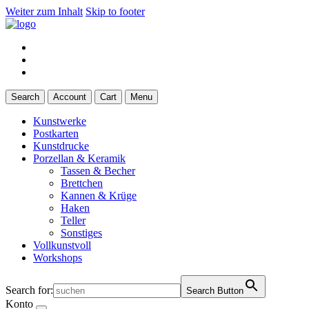
Weiter zum Inhalt
Skip to footer
Search
Account
Cart
Menu
Kunstwerke
Postkarten
Kunstdrucke
Porzellan & Keramik
Tassen & Becher
Brettchen
Kannen & Krüge
Haken
Teller
Sonstiges
Vollkunstvoll
Workshops
Search for:
Search Button
Konto